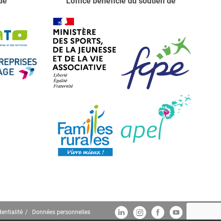
de
L'office bénéficie du soutien de
entialité
Données personnelles