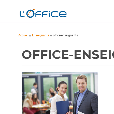
Accueil
//
Enseignants
//
office-enseignants
OFFICE-ENSE