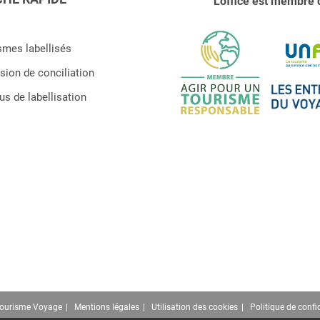
L'office est membre 
smes labellisés
ion de conciliation
s de labellisation
Tourisme Voyage
Mentions légales
Utilisation des cookies
Politique de confid