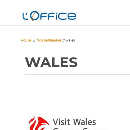
Accueil
//
Nos partenaires
//
wales
WALES