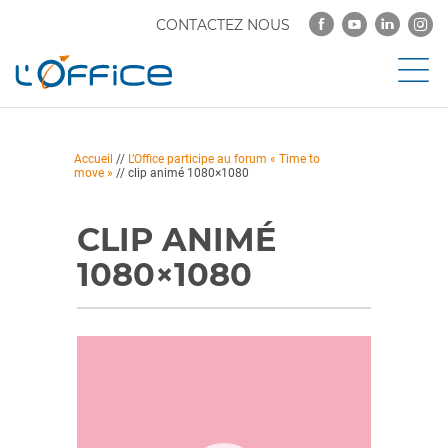
CONTACTEZ NOUS
Accueil
//
L’Office participe au forum « Time to
move »
//
clip animé 1080×1080
CLIP ANIMÉ
1080×1080
Lecteur
vidéo