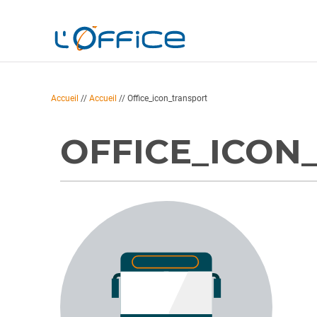
Accueil
//
Accueil
//
Office_icon_transport
OFFICE_ICON